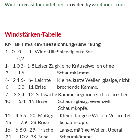
Wind forecast for undefined
provided by
windfinder.com
Windstärken-Tabelle
KN
BFT
m/s
Km/h
Bezeichnung
Auswirkung
1
0
0-
1
Windstille
Spiegelglatte See
0,2
1-
1
0,3-
1-5
Leiser Zug
Kleine Kräuselwellen ohne
3
1,5
Schaumkämme
4-
2
1,6-
6-
Leichte
Kleine, kurze Wellen, glasige, nicht
6
3,3
11
Brise
brechende Kämme.
7-
3
3,4-
12-
Schwache
Kämme beginnen sich zu brechen.
10
5,4
19
Brise
Schaum glasig, vereinzelt
Schaumköpfe.
11-
4
5,5-
20-
Mäßige
Kleine, längere Wellen. Verbreitet
15
7,9
28
Brise
Schaumköpfe.
16-
5
8,0-
29-
Frische
Lange, mäßige Wellen. Überall
21
10,7
38
Brise
Schaumkämme