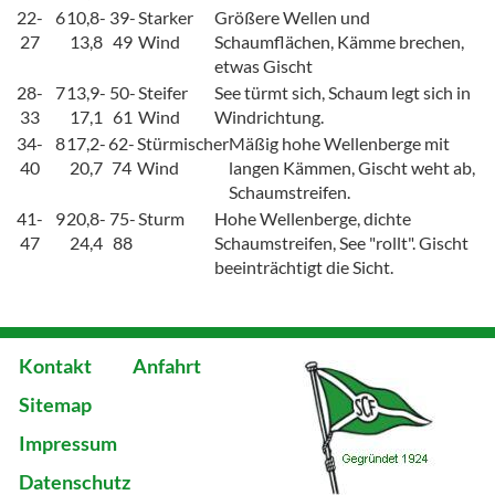
22-
6
10,8-
39-
Starker
Größere Wellen und
27
13,8
49
Wind
Schaumflächen, Kämme brechen,
etwas Gischt
28-
7
13,9-
50-
Steifer
See türmt sich, Schaum legt sich in
33
17,1
61
Wind
Windrichtung.
34-
8
17,2-
62-
Stürmischer
Mäßig hohe Wellenberge mit
40
20,7
74
Wind
langen Kämmen, Gischt weht ab,
Schaumstreifen.
41-
9
20,8-
75-
Sturm
Hohe Wellenberge, dichte
47
24,4
88
Schaumstreifen, See "rollt". Gischt
beeinträchtigt die Sicht.
Kontakt
Anfahrt
Sitemap
Impressum
Datenschutz