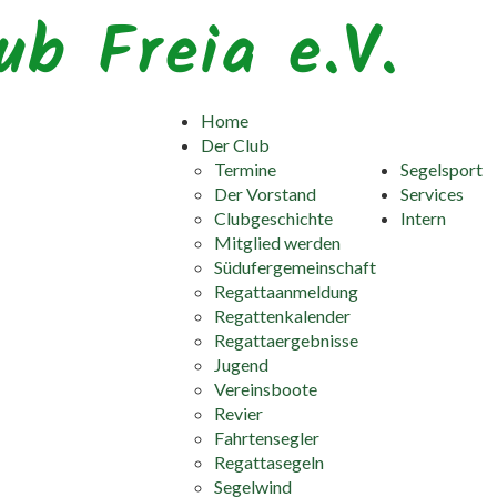
ub Freia e.V.
Home
Der Club
Termine
Segelsport
Der Vorstand
Services
Clubgeschichte
Intern
Mitglied werden
Südufergemeinschaft
Regattaanmeldung
Regattenkalender
Regattaergebnisse
Jugend
Vereinsboote
Revier
Fahrtensegler
Regattasegeln
Segelwind