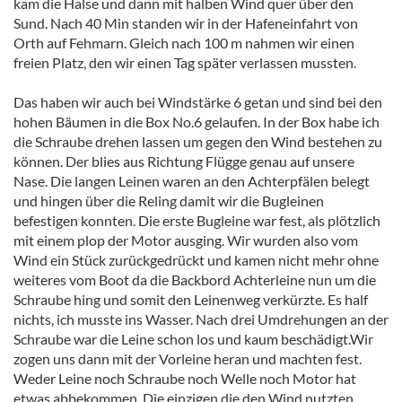
kam die Halse und dann mit halben Wind quer über den
Sund. Nach 40 Min standen wir in der Hafeneinfahrt von
Orth auf Fehmarn. Gleich nach 100 m nahmen wir einen
freien Platz, den wir einen Tag später verlassen mussten.
Das haben wir auch bei Windstärke 6 getan und sind bei den
hohen Bäumen in die Box No.6 gelaufen. In der Box habe ich
die Schraube drehen lassen um gegen den Wind bestehen zu
können. Der blies aus Richtung Flügge genau auf unsere
Nase. Die langen Leinen waren an den Achterpfälen belegt
und hingen über die Reling damit wir die Bugleinen
befestigen konnten. Die erste Bugleine war fest, als plötzlich
mit einem plop der Motor ausging. Wir wurden also vom
Wind ein Stück zurückgedrückt und kamen nicht mehr ohne
weiteres vom Boot da die Backbord Achterleine nun um die
Schraube hing und somit den Leinenweg verkürzte. Es half
nichts, ich musste ins Wasser. Nach drei Umdrehungen an der
Schraube war die Leine schon los und kaum beschädigt.Wir
zogen uns dann mit der Vorleine heran und machten fest.
Weder Leine noch Schraube noch Welle noch Motor hat
etwas abbekommen. Die einzigen die den Wind nutzten